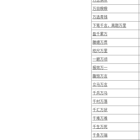
万念俱灰
万目睽睽
万选青钱
下笔千言，离题万里
盈千累万
腰缠万贯
咫尺万里
一碧万顷
报效万一
腹饱万言
立马万言
千兵万马
千村万落
千汇万状
千难万难
千生万死
千条万端