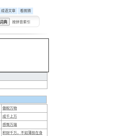
成语文章
看图猜
按拼音索引
傲睨万物
成千上万
感慨万端
积财千万，不如薄技在身