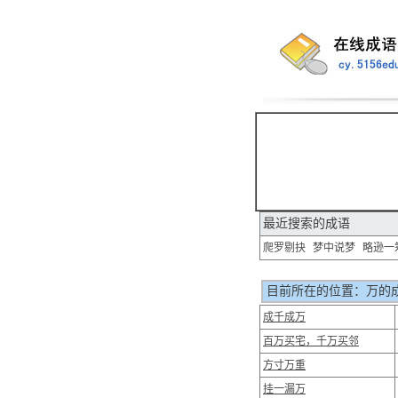
最近搜索的成语
爬罗剔抉
梦中说梦
略逊一
目前所在的位置：万的成
成千成万
百万买宅，千万买邻
方寸万重
挂一漏万