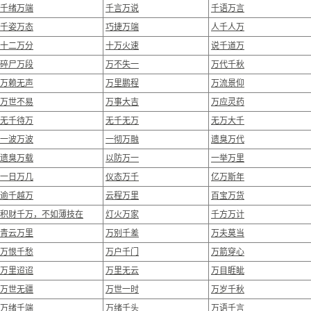
千绪万端
千言万说
千语万言
千姿万态
巧捷万端
人千人万
十二万分
十万火速
说千道万
碎尸万段
万不失一
万代千秋
万赖无声
万里鹏程
万流景仰
万世不易
万事大吉
万应灵药
无千待万
无千无万
无万大千
一波万波
一彻万融
遗臭万代
遗臭万载
以防万一
一举万里
一日万几
仪态万千
亿万斯年
逾千越万
云程万里
百宝万货
积财千万，不如薄技在
灯火万家
千方万计
青云万里
万别千差
万夫莫当
万恨千愁
万户千门
万箭穿心
万里迢迢
万里无云
万目睚眦
万世无疆
万世一时
万岁千秋
万绪千端
万绪千头
万语千言