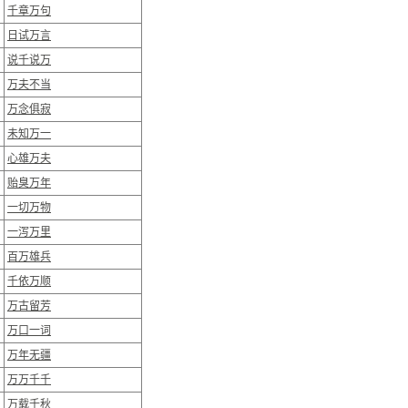
千章万句
日试万言
说千说万
万夫不当
万念俱寂
未知万一
心雄万夫
贻臭万年
一切万物
一泻万里
百万雄兵
千依万顺
万古留芳
万口一词
万年无疆
万万千千
万载千秋