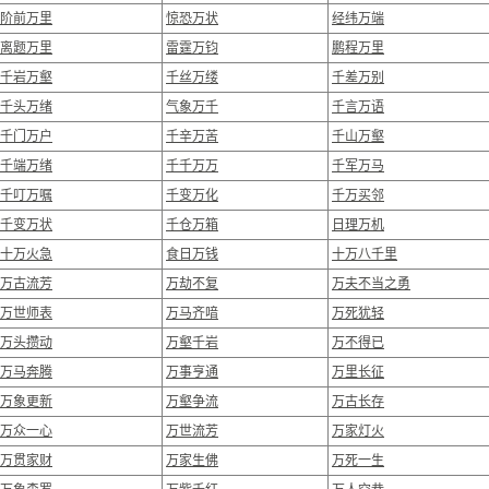
阶前万里
惊恐万状
经纬万端
离题万里
雷霆万钧
鹏程万里
千岩万壑
千丝万缕
千差万别
千头万绪
气象万千
千言万语
千门万户
千辛万苦
千山万壑
千端万绪
千千万万
千军万马
千叮万嘱
千变万化
千万买邻
千变万状
千仓万箱
日理万机
十万火急
食日万钱
十万八千里
万古流芳
万劫不复
万夫不当之勇
万世师表
万马齐喑
万死犹轻
万头攒动
万壑千岩
万不得已
万马奔腾
万事亨通
万里长征
万象更新
万壑争流
万古长存
万众一心
万世流芳
万家灯火
万贯家财
万家生佛
万死一生