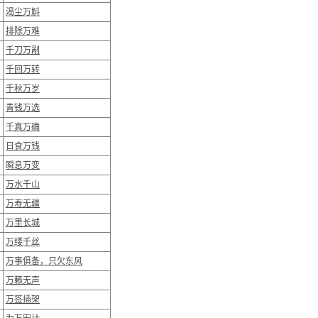
渴尘万斛
排除万难
千刀万剐
千回万转
千秋万岁
青钱万选
千真万确
日食万钱
瞬息万变
万水千山
万寿无疆
万里长城
万缕千丝
万事俱备，只欠东风
万籁无声
万签插架