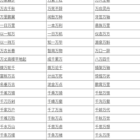
万象森罗
万紫千红
万人空巷
万古千秋
万死不辞
万应灵丹
万里鹏翼
闲愁万种
牙签万轴
一日万里
一本万利
悬旌万里
以一知万
一日万机
仪态万方
以一持万
知一万毕
源泉万斛
万古长春
智周万物
万口一辞
万丈高楼平地起
成千累万
八万四千
拨万轮千
拨万论千
插架万轴
富轹万古
计出万死
惊惶万状
名垂万古
泥金万点
鹏霄万里
千差万错
千乘万骑
千愁万恨
千刀万剁
千峰万壑
千沟万壑
千家万户
千了万当
千龄万代
千难万险
千秋万古
千秋万世
千水万山
千思万虑
千思万想
千条万缕
千条万绪
千头万序