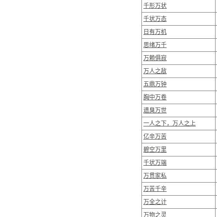
千形万状
千状万态
日有万机
思绪万千
万赖俱寂
万人之敌
五鼎万钟
胸中万卷
遗臭万世
一人之下，万人之上
亿辛万苦
碧空万里
千状万端
万贯家私
万苦千辛
万全之计
万物之灵