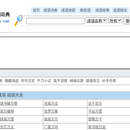
首页
成语词典
成语谜语
歇后语
成语故事
成语接龙
筹
慢藏诲盗
命中注定
牛刀小试
蛮不讲理
绵绵瓜瓞
面墙而立
妙手丹青
语 成语大全
读书破万卷
光焰万丈
论千论万
百万雄师
包罗万象
不远万里
扶摇万里
抚绥万方
感慨万千
光芒万丈
广厦万间
家书抵万金