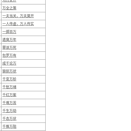
为万安计
万全之策
一夫当关，万夫莫开
一人传虚，万人传实
一掷百万
遗臭万年
罪该万死
包罗万有
成千论万
狼狈万状
千变万轸
千愁万绪
千红万紫
千难万苦
千生万劫
千态万状
千推万阻