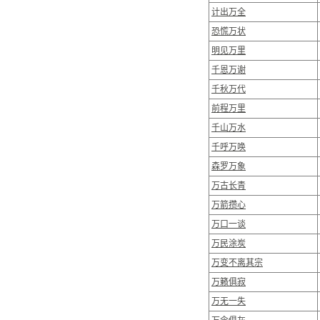
计出万全
恐慌万状
明见万里
千恩万谢
千秋万代
前程万里
千山万水
千呼万唤
森罗万象
万古长青
万箭攒心
万口一谈
万民涂炭
万变不离其宗
万籁俱寂
万无一失