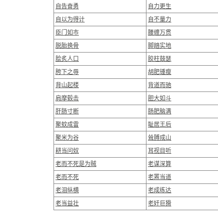
自告奋勇
自力更生
自以为得计
自不量力
臣门如市
腰缠万贯
脱胎换骨
脚踏实地
脍炙人口
胶柱鼓瑟
胯下之辱
胡肥锺瘦
背山起楼
背道而驰
肩摩毂击
胆大如斗
肝肠寸断
肠肥脑满
聚蚊成雷
耻居王后
聚米为谷
耸膊成山
耕当问奴
耳视目听
老而不死是为贼
老谋深算
老而不死
老罴当道
老泪纵横
老成练达
老当益壮
老奸巨猾