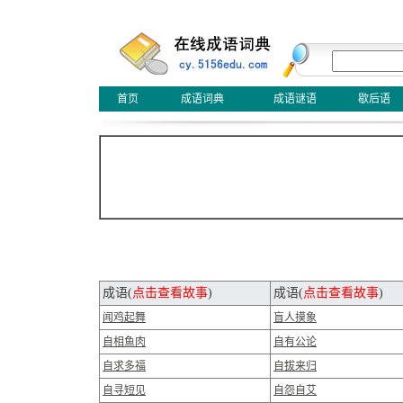
首页
成语词典
成语谜语
歇后语
成语(
点击查看故事
)
成语(
点击查看故事
)
闻鸡起舞
盲人摸象
自相鱼肉
自有公论
自求多福
自拔来归
自寻短见
自怨自艾